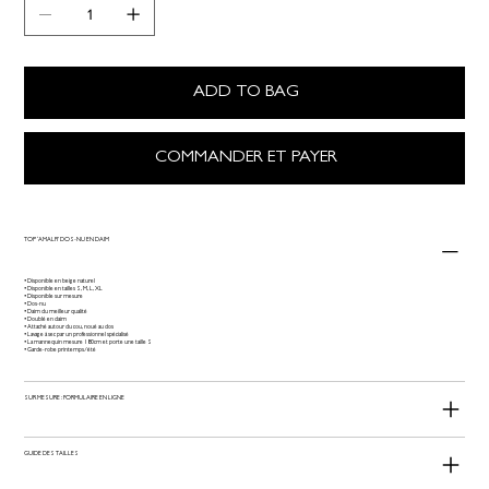
ADD TO BAG
COMMANDER ET PAYER
TOP ‘AMALFI’ DOS-NU EN DAIM
• Disponible en beige naturel
• Disponible en tailles S, M, L, XL
• Disponible sur mesure
• Dos-nu
• Daim du meilleur qualité
• Doublé en daim
• Attaché autour du cou, noué au dos
• Lavage à sec par un professionnel spécialisé
• La mannequin mesure 180cm et porte une taille S
• Garde-robe printemps/été
SUR MESURE : FORMULAIRE EN LIGNE
GUIDE DES TAILLES