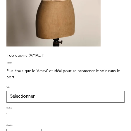
Top dos-nu ‘AMALFI’
Prix
420,00 €
Plus épais que le ‘Amavi’ et idéal pour se promener le soir dans le
port.
Taille
Couleur
Quantité