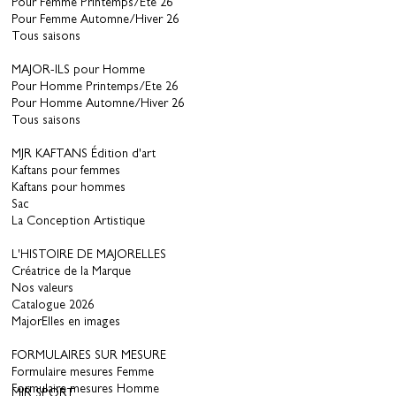
Pour Femme Printemps/Ete 26
Pour Femme Automne/Hiver 26
Tous saisons
MAJOR-ILS pour Homme
Pour Homme Printemps/Ete 26
Pour Homme Automne/Hiver 26
Tous saisons
MJR KAFTANS Édition d'art
Kaftans pour femmes
Kaftans pour hommes
Sac
La Conception Artistique
L'HISTOIRE DE MAJORELLES
Créatrice de la Marque
Nos valeurs
Catalogue 2026
MajorElles en images
FORMULAIRES SUR MESURE
Formulaire mesures Femme
Formulaire mesures Homme
MJR SPORT