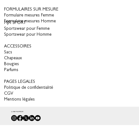
FORMULAIRES SUR MESURE
Formulaire mesures Femme
Formulaire mesures Homme
MJR SPORT
Sportswear pour Femme
Sportswear pour Homme
ACCESSOIRES
Sacs
Chapeaux
Bougies
Parfums
PAGES LEGALES
Politique de confidentialité
CGV
Mentions légales
© 2026 MAJORELLES