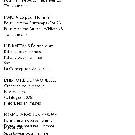
Pour Femme Automne/Hiver 26
Tous saisons
MAJOR-ILS pour Homme
Pour Homme Printemps/Ete 26
Pour Homme Automne/Hiver 26
Tous saisons
MJR KAFTANS Édition d'art
Kaftans pour femmes
Kaftans pour hommes
Sac
La Conception Artistique
L'HISTOIRE DE MAJORELLES
Créatrice de la Marque
Nos valeurs
Catalogue 2026
MajorElles en images
FORMULAIRES SUR MESURE
Formulaire mesures Femme
Formulaire mesures Homme
MJR SPORT
Sportswear pour Femme