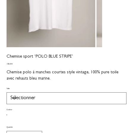
Chemise sport ‘POLO BLUE STRIPE’
Prix
165,00 €
Chemise polo à manches courtes style vintage, 100% pure toile
avec rehauts bleu marine.
Taille
Couleur
Quantité