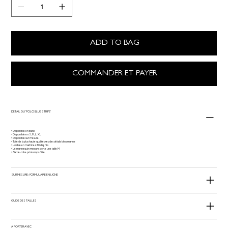
ADD TO BAG
COMMANDER ET PAYER
DETAIL DU ‘POLO BLUE STRIPE’
• Disponible en blanc
• Disponible en S, M, L, XL
• Disponible sur mesure
• Toile de la plus haute qualité avec des détails bleu marine
• Lavable en machine à 30 degrés
• Le mannequin mesure porte une taille M
• Garde-robe printemps/été
SUR MESURE : FORMULAIRE EN LIGNE
GUIDE DES TAILLES
A PORTER AVEC