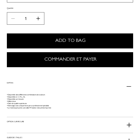
Quantité
ADD TO BAG
COMMANDER ET PAYER
KAFTAN
• Disponible dans différentes combinaisons de couleurs
• Disponible en S, M, L, XL
• Disponible sur mesure
• Kaftan doux
• Daim de qualité supérieure
• Nettoyage à sec uniquement par un professionnel spécialisé
• Le mannequin porte une taille M• Garde-robe printemps/été
OPTION SUR MESURE
GUIDE DES TAILLES