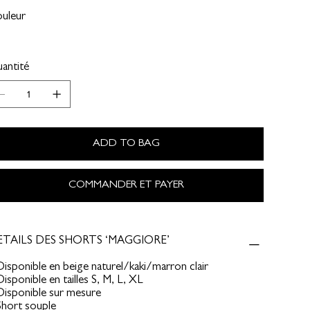
uleur
antité
ADD TO BAG
COMMANDER ET PAYER
TAILS DES SHORTS ‘MAGGIORE’
Disponible en beige naturel/kaki/marron clair
Disponible en tailles S, M, L, XL
Disponible sur mesure
Short souple