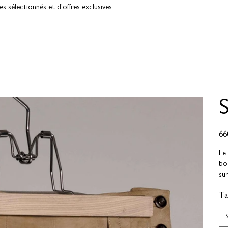
 sélectionnés et d'offres exclusives
Prix
66
Le 
bou
sur
Tai