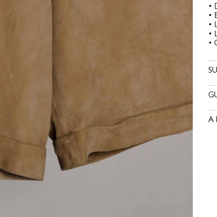
• 
• 
• 
• 
• 
SU
GU
A