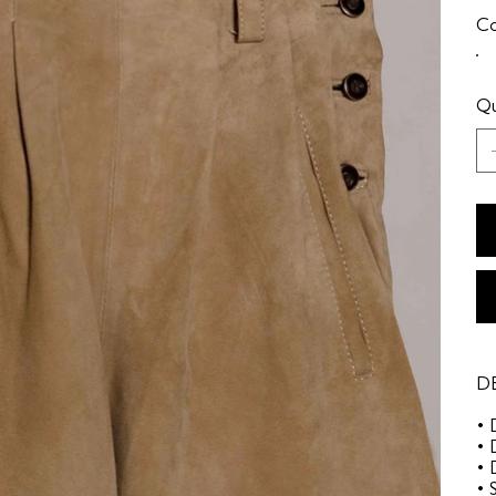
Co
Qu
DE
• 
• 
• 
• 