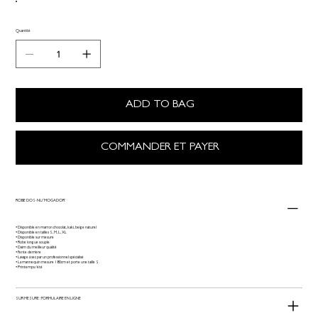
Quantité
ADD TO BAG
COMMANDER ET PAYER
ROBE DOS-NU ‘MOGADOR’
• Disponible en marron chocolat, kaki, beige naturel
• Disponible en tailles S, M, L, XL
• Disponible sur mesure
• Robe longue souple
• Daim du meilleur qualité
• Fente derrière
• Lavage à sec par un professionnel spécialisé
• La mannequin mesure 180cm et porte une taille S
• Printemps/été
SUR MESURE : FORMULAIRE EN LIGNE