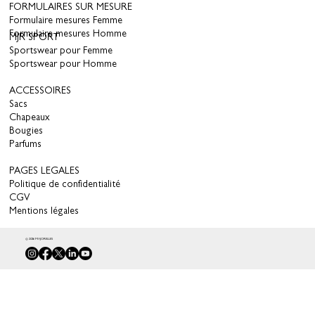
FORMULAIRES SUR MESURE
Formulaire mesures Femme
Formulaire mesures Homme
MJR SPORT
Sportswear pour Femme
Sportswear pour Homme
ACCESSOIRES
Sacs
Chapeaux
Bougies
Parfums
PAGES LEGALES
Politique de confidentialité
CGV
Mentions légales
© 2026 MAJORELLES