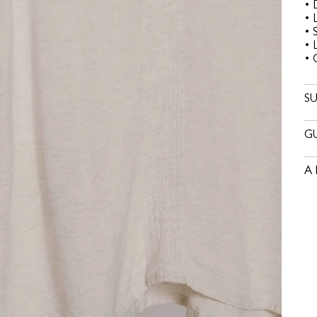
• 
• 
• 
• 
• 
SU
GU
A