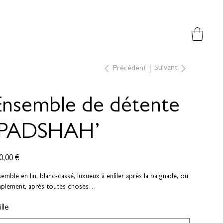
Suivant
Précédent
Ensemble de détente
‘PADSHAH’
0,00 €
emble en lin, blanc-cassé, luxueux à enfiler après la baignade, ou
mplement, après toutes choses…
lle