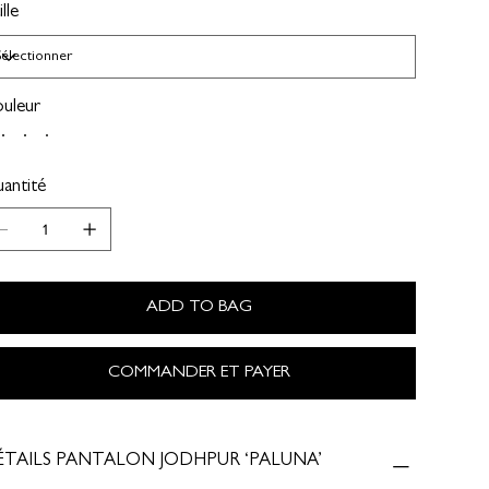
lle
uleur
antité
ADD TO BAG
COMMANDER ET PAYER
ÉTAILS PANTALON JODHPUR ‘PALUNA’