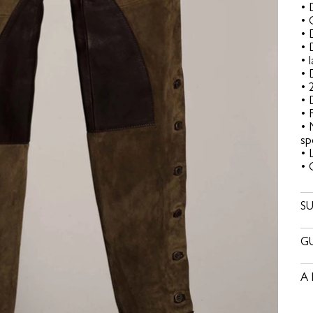
• 
• 
• 
• 
• 
• 
• 
• 
• 
• 
sp
• 
• 
SU
GU
A