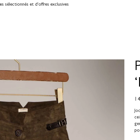
 sélectionnés et d'offres exclusives
Prix
1 
Jod
cei
ge
por