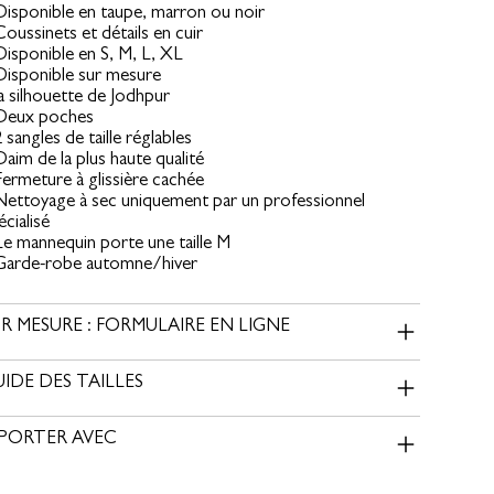
Disponible en taupe, marron ou noir
Coussinets et détails en cuir
Disponible en S, M, L, XL
Disponible sur mesure
la silhouette de Jodhpur
Deux poches
2 sangles de taille réglables
Daim de la plus haute qualité
Fermeture à glissière cachée
Nettoyage à sec uniquement par un professionnel
écialisé
Le mannequin porte une taille M
Garde-robe automne/hiver
R MESURE : FORMULAIRE EN LIGNE
IDE DES TAILLES
 PORTER AVEC