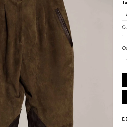
Tai
Co
Qu
D