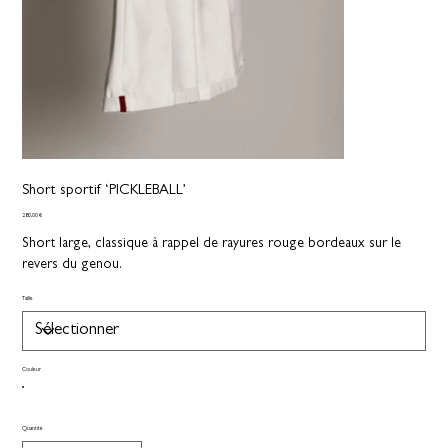
Short sportif ‘PICKLEBALL’
Prix
280,00 €
Short large, classique à rappel de rayures rouge bordeaux sur le
revers du genou.
Taille
Couleur
Quantité