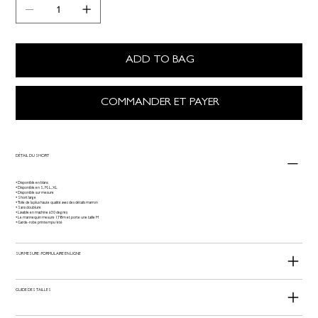
ADD TO BAG
COMMANDER ET PAYER
DÉTAIL DU SHORT
• Disponible en blanc
• Disponible en S, M, L, XL
• Disponible sur mesure
• Short large
• Toile de la plus haute qualité avec des détails marron
• Sans doublure
• Lavable en machine à 30 degrés
• Le mannequin mesure 178 m et porte une taille M
• Garde-robe printemps/été
SUR MESURE : FORMULAIRE EN LIGNE
GUIDE DES TAILLES