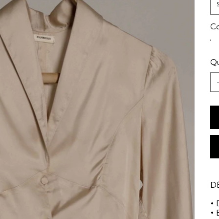
Co
Qu
DÉ
• 
• 