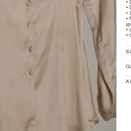
• 
• 
• 
• 
sp
• 
• 
SU
GU
A