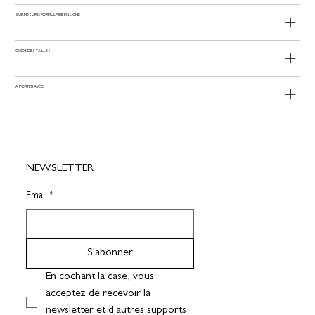
SUR MESURE : FORMULAIRE EN LIGNE
GUIDE DES TAILLES
A PORTER AVEC
NEWSLETTER
Email
*
S'abonner
En cochant la case, vous 
acceptez de recevoir la 
newsletter et d'autres supports 