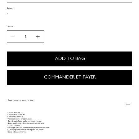
Couleur
Quantité
ADD TO BAG
COMMANDER ET PAYER
DÉTAILS MANTEAU LONG 'TONIA'
• Disponible en noir
• Disponible en S, M, L, XL
• Disponible sur mesure
• Manteau de soirée long jusqu’au sol
• Daim de la plus haute qualité avec bordure en cuir
• Boutons sur le devant, boutons assortis aux poignets
• Doublure en satin
• Nettoyage à sec uniquement avec un professionnel spécialisé
• Le mannequin mesure 180cm et porte une taille M
• Garde-robe automne/hiver