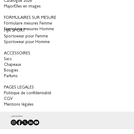
Catalogue 2026
MajorElles en images
FORMULAIRES SUR MESURE
Formulaire mesures Femme
Formulaire mesures Homme
MJR SPORT
Sportswear pour Femme
Sportswear pour Homme
ACCESSOIRES
Sacs
Chapeaux
Bougies
Parfums
PAGES LEGALES
Politique de confidentialité
CGV
Mentions légales
© 2026 MAJORELLES