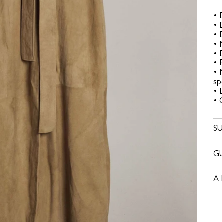
• 
• 
• 
• 
• 
• 
• 
sp
• 
• 
SU
GU
A