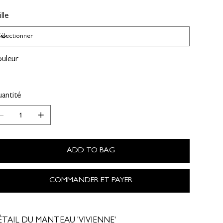
lle
uleur
antité
ADD TO BAG
COMMANDER ET PAYER
TAIL DU MANTEAU 'VIVIENNE'