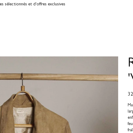
 sélectionnés et d'offres exclusives
Prix
3 
Ma
lar
enf
fe
fra