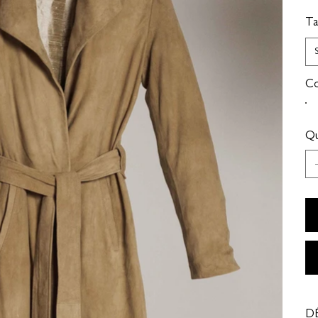
Tai
Co
Qu
DÉ