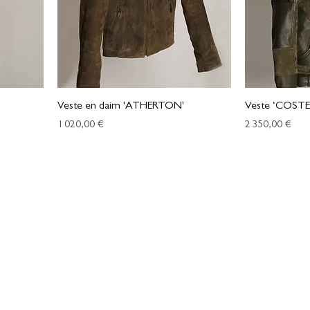
Veste en daim 'ATHERTON'
Veste ‘COSTE
Prix
Prix
1 020,00 €
2 350,00 €