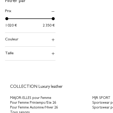
Filtrer par
Prix
1 020 €
2 350 €
Couleur
Taille
L
M
Made-to-measure : please
complete online form
COLLECTION Luxury leather
S
XL
MAJOR-ELLES pour Femme
MJR SPORT
Pour Femme Printemps/Ete 26
Sportswear 
Pour Femme Automne/Hiver 26
Sportswear 
Tous saisons