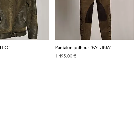
LLO’
Pantalon jodhpur ‘PALUNA’
Prix
1 495,00 €