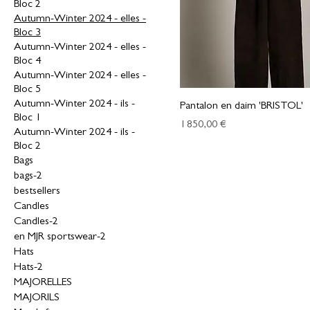
Bloc 2
Autumn-Winter 2024 - elles -
Bloc 3
Autumn-Winter 2024 - elles -
Bloc 4
Autumn-Winter 2024 - elles -
Bloc 5
Autumn-Winter 2024 - ils -
Pantalon en daim 'BRISTOL'
Bloc 1
Prix
1 850,00 €
Autumn-Winter 2024 - ils -
Bloc 2
Bags
bags-2
bestsellers
Candles
Candles-2
en MJR sportswear-2
Hats
Hats-2
MAJORELLES
MAJORILS